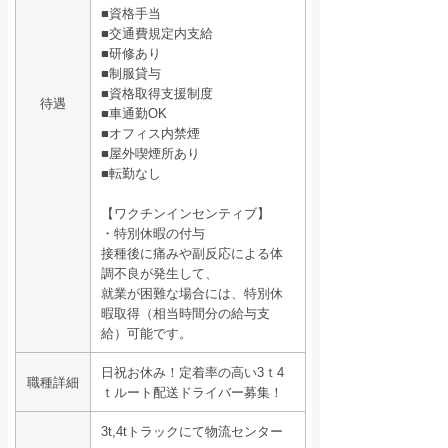
■資格手当
■交通費規定内支給
■研修あり
■制服貸与
■資格取得支援制度
待遇
■車通勤OK
■オフィス内禁煙
■屋外喫煙所あり
■転勤なし
【ワクチンインセンティブ】
・特別休暇の付与
接種後に痛みや副反応による体
調不良が発生して、
就業が困難な場合には、特別休
暇取得（相当時間分の給与支
給）可能です。
日祝お休み！定着率の高い3ｔ4
職種詳細
ｔルート配送ドライバー募集！
3t,4tトラックにて物流センター