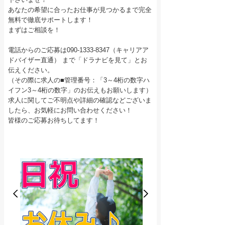
あなたの希望に合ったお仕事が見つかるまで完全
無料で徹底サポートします！
まずはご相談を！
電話からのご応募は090-1333-8347（キャリアア
ドバイザー直通） まで「ドラナビを見て」とお
伝えください。
（その際に求人の■管理番号：「3～4桁の数字ハ
イフン3～4桁の数字」のお伝えもお願いします）
求人に関してご不明点や詳細の確認などございま
したら、お気軽にお問い合わせください！
皆様のご応募お待ちしてます！