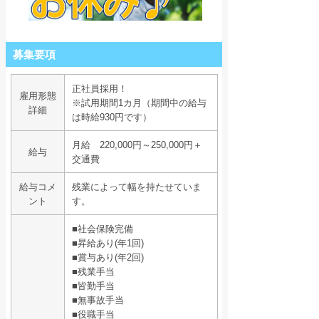
募集要項
正社員採用！
雇用形態
※試用期間1カ月（期間中の給与
詳細
は時給930円です）
月給 220,000円～250,000円＋
給与
交通費
給与コメ
残業によって幅を持たせていま
ント
す。
■社会保険完備
■昇給あり(年1回)
■賞与あり(年2回)
■残業手当
■皆勤手当
■無事故手当
■役職手当