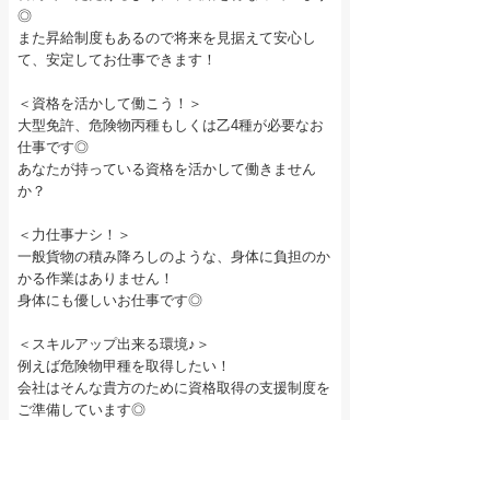
◎
また昇給制度もあるので将来を見据えて安心し
て、安定してお仕事できます！
＜資格を活かして働こう！＞
大型免許、危険物丙種もしくは乙4種が必要なお
仕事です◎
あなたが持っている資格を活かして働きません
か？
＜力仕事ナシ！＞
一般貨物の積み降ろしのような、身体に負担のか
かる作業はありません！
身体にも優しいお仕事です◎
＜スキルアップ出来る環境♪＞
例えば危険物甲種を取得したい！
会社はそんな貴方のために資格取得の支援制度を
ご準備しています◎
また、けん引免許の取得支援も行っています！
入社後もスキルアップ出来る環境が整っていま
す。