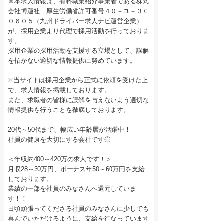
※本求人情報は、有料職業紹介事業者である株式
会社博運社＿厚生労働省許可番号４０－ユ－３０
０６０５（九州ドライバー求人ナビ運営企業）
が、採用企業より代理で採用活動を行っておりま
す。
採用企業の採用活動を支援する立場として、誤解
を招かない適切な情報提供に努めています。
※当サイトは採用企業から正式に依頼を受けた上
で、求人情報を掲載しております。
また、求職者の皆様に誤解を与えないよう適切な
情報提供を行うことを徹底しております。
20代～50代まで、幅広い年齢層が活躍中！
社員の健康を大切にする会社です◎
＜年収約400～420万の求人です！＞
月収28～30万円、ボーナス年50～60万円を支給
しております。
業績の一部を社員のみなさんへ還元していま
す！！
日頃頑張ってくださる社員のみなさんに少しでも
喜んでいただけるように、支給を行なっています