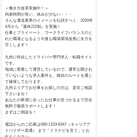
＜働き方改革実施中！＞
拘束時間が長い、休みが少ない・・・
そんな運送業界のイメージを払拭すべく、2020年
4月から『週休2日制』を実施！
仕事とプライベート、ワークライフバランスのと
れた職場となるよう今後も職場環境改善に全力を
尽くします！
九州に特化したドライバー専門求人・転職サイト
です。
地域に密着して運営しているので、通常公開され
ていないような求人案件も、独自のルートを通じ
て確保しております。
九州エリアでお仕事をお探しの方は、是非ご相談
下さいませ！
あなたの希望に合ったお仕事が見つかるまで完全
無料で徹底サポートします！
まずはご相談を！
電話からのご応募は090-1333-8347（キャリアア
ドバイザー直通） まで「ドラナビを見て」とお
伝えください。