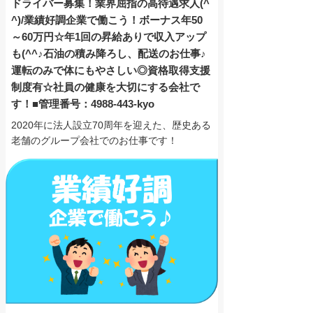
ドライバー募集！業界屈指の高待遇求人(^
^)/業績好調企業で働こう！ボーナス年50
～60万円☆年1回の昇給ありで収入アップ
も(^^♪石油の積み降ろし、配送のお仕事♪
運転のみで体にもやさしい◎資格取得支援
制度有☆社員の健康を大切にする会社で
す！■管理番号：4988-443-kyo
2020年に法人設立70周年を迎えた、歴史ある
老舗のグループ会社でのお仕事です！