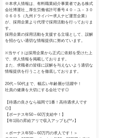
※本求人情報は、有料職業紹介事業者である株式
会社博運社＿厚生労働省許可番号４０－ユ－３０
０６０５（九州ドライバー求人ナビ運営企業）
が、採用企業より代理で採用活動を行っておりま
す。
採用企業の採用活動を支援する立場として、誤解
を招かない適切な情報提供に努めています。
※当サイトは採用企業から正式に依頼を受けた上
で、求人情報を掲載しております。
また、求職者の皆様に誤解を与えないよう適切な
情報提供を行うことを徹底しております。
20代～50代まで、幅広い年齢層が活躍中！
社員の健康を大切にする会社です◎
【待遇の良さなら福岡で1番！高待遇求人です
◎】
【ボーナス年50～60万支給中！】
【年1回の昇給アリで収入アップも(^^♪】
＜ボーナス年50～60万円の求人です！＞