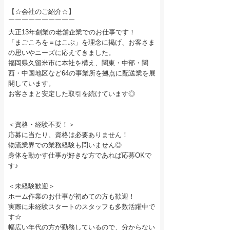
【☆会社のご紹介☆】
￣￣￣￣￣￣￣￣￣￣
大正13年創業の老舗企業でのお仕事です！
「まごころを＝はこぶ」を理念に掲げ、お客さま
の思いやニーズに応えてきました。
福岡県久留米市に本社を構え、関東・中部・関
西・中国地区など64の事業所を拠点に配送業を展
開しています。
お客さまと安定した取引を続けています◎
＜資格・経験不要！＞
応募に当たり、資格は必要ありません！
物流業界での業務経験も問いません◎
身体を動かす仕事が好きな方であれば応募OKで
す♪
＜未経験歓迎＞
ホーム作業のお仕事が初めての方も歓迎！
実際に未経験スタートのスタッフも多数活躍中で
す☆
幅広い年代の方が勤務しているので、分からない