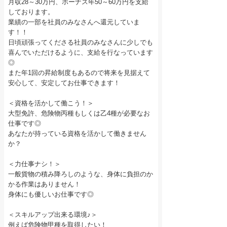
月収28～30万円、ボーナス年50～60万円を支給
しております。
業績の一部を社員のみなさんへ還元していま
す！！
日頃頑張ってくださる社員のみなさんに少しでも
喜んでいただけるように、支給を行なっています
◎
また年1回の昇給制度もあるので将来を見据えて
安心して、安定してお仕事できます！
＜資格を活かして働こう！＞
大型免許、危険物丙種もしくは乙4種が必要なお
仕事です◎
あなたが持っている資格を活かして働きません
か？
＜力仕事ナシ！＞
一般貨物の積み降ろしのような、身体に負担のか
かる作業はありません！
身体にも優しいお仕事です◎
＜スキルアップ出来る環境♪＞
例えば危険物甲種を取得したい！