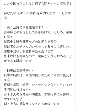
ことや困ったことなど何でも聞きやすい環境です
♪
あなたの”初めての挑戦”を全力でサポートします
◎
＜長く活躍できる職場です！＞
お客様との安定した取引を続けているため、業績
好調！
退職金や財形貯蓄などの制度も充実◎
配偶者やお子さんのいらっしゃる方には嬉しい、
家族手当や子女教育手当もあります！
将来設計も万全なので、定年まで長く勤めること
ができる職場です☆
＜日中は自由時間♪＞
日中の時間は、家族や自分のために自由に使えま
す◎
役所や病院、銀行、ショッピングなども空いてい
る時間に行けます♪
お子さんの保育園や幼稚園、学校行事にも参加し
やすいですよ！
朝・夕方の通勤ラッシュとも無縁です☆